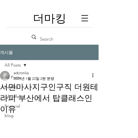
​더마킹
게시물
All Posts
adcronlia
All Posts
2024년 1월 22일
2분 분량
서면마사지구인구직 더원테
beauty
라피 부산에서 탑클래스인
job offer
financial
이유
blog