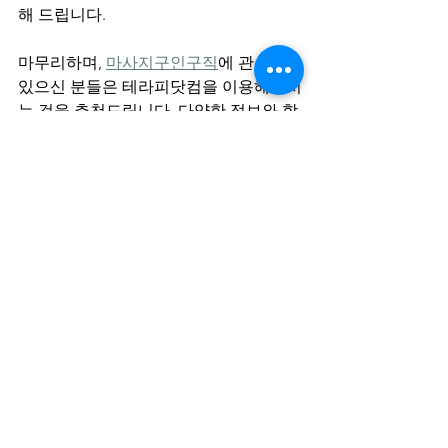
해 드립니다.
마무리하며, 
마사지구인구직
에 관심이 
있으신 분들은 테라피닷컴을 이용해보시
는 것을 추천드립니다. 다양한 정보와 함
께 
업소매매
 등 유용한 팁들을 제공하고 
있으니 많은 이용 바랍니다. 서면마사지
구인구직 더원테라피에 대한 자세한 정
보는 테라피닷컴에서 확인하세요!
다른 지역은 여기가 유명하다고 
하더라구요.
광양마사지구인구직 에르메스스웨
디시 24년 상반기 취업하면 좋은 곳
판교마사지구인구직 멜로우스웨디
시가 말하는 인기구인 공고인 이유 
삼산동마사지구인구직 더끌림 울산
일자리 중 복지를 제일 많이 신경쓰