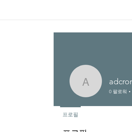
adcron
adcronlia
0
팔로워
프로필