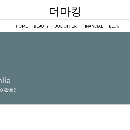
​더마킹
HOME
BEAUTY
JOB OFFER
FINANCIAL
BLOG
lia
0
팔로잉