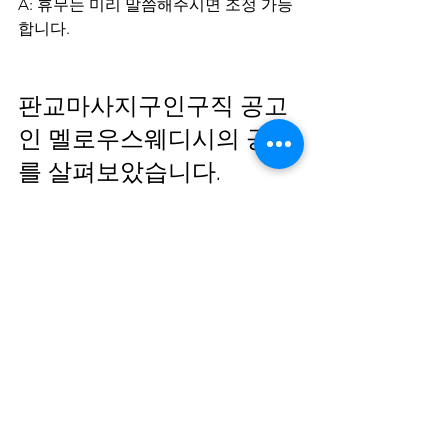
A: 휴무는 미리 말씀해주시면 조정 가능
합니다.
판교마사지구인구직 공고
인 멜로우스웨디시의 공고
를 살펴보았습니다. 
인기구인인 이유로 다양한 복지들이 눈
에띄었는데요. 이외에도 다양한 구인구
직 정보가 필요하시다면 테라피닷컴을 
방문해보세요. 마사지관련 소식과 
업소
매매
도 확인이 가능하십니다. 여러분의 
근무 경험을 풍부하게 만들어 줄 기회가 
가득합니다. 기다리고 있을게요!
job offer