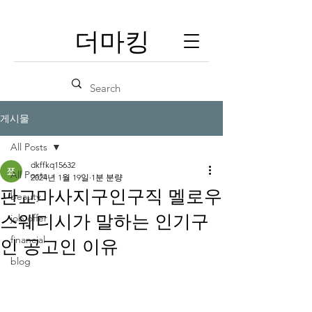
​더마킹
게시물
All Posts
dkffkq15632
All Posts
2024년 1월 19일
1분 분량
판교마사지구인구직 멜로우
beauty
스웨디시가 말하는 인기구
job offer
financial
인 공고인 이유
blog