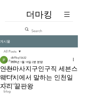
​더마킹
게시물
All Posts
dkffkq15632
All Posts
2024년 1월 18일
2분 분량
인천마사지구인구직 세븐스
beauty
웨디시에서 말하는 인천일
job offer
financial
자리 끝판왕
blog