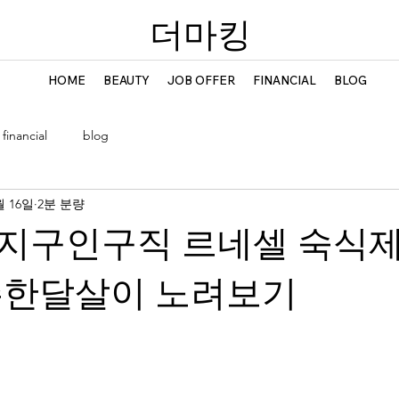
​더마킹
HOME
BEAUTY
JOB OFFER
FINANCIAL
BLOG
financial
blog
월 16일
2분 분량
지구인구직 르네셀 숙식
주한달살이 노려보기