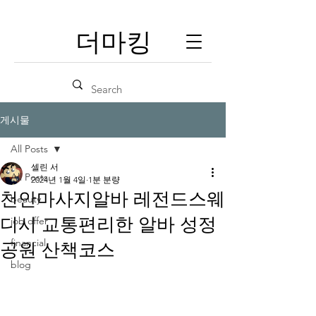
​더마킹
게시물
All Posts
셀린 서
All Posts
2024년 1월 4일
1분 분량
천안마사지알바 레전드스웨
beauty
디시 교통편리한 알바 성정
job offer
financial
공원 산책코스
blog