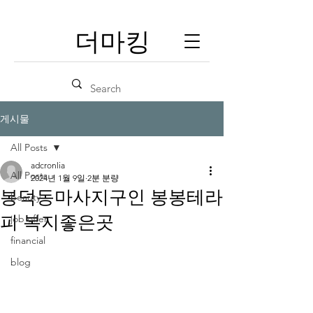
​더마킹
게시물
All Posts
adcronlia
All Posts
2024년 1월 9일
2분 분량
봉덕동마사지구인 봉봉테라
beauty
피 복지좋은곳
job offer
financial
blog