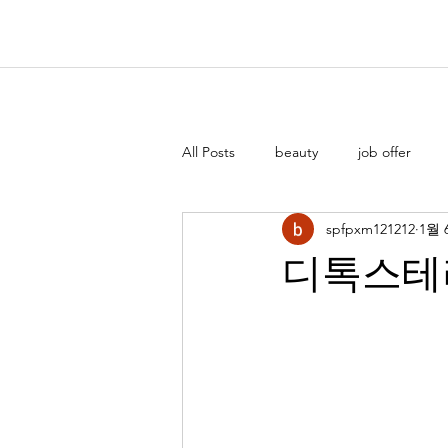
All Posts
beauty
job offer
spfpxm121212
1월 
디톡스테