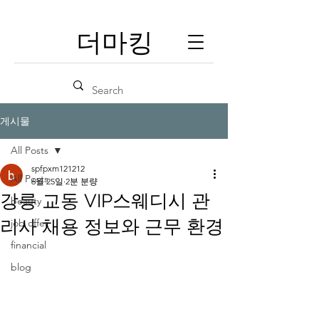
​더마킹
게시물
All Posts
spfpxm121212
All Posts
6월 25일
2분 분량
강릉 교동 VIP스웨디시 관
beauty
리사 채용 정보와 근무 환경
job offer
financial
blog